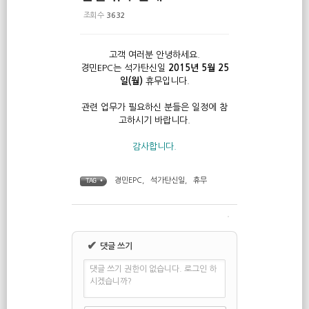
조회 수
3632
고객 여러분 안녕하세요
.
경민EPC는 석가탄신일
2015
년
5
월
25
일(월
)
휴무입니다.
관련 업무가 필요하신 분들은 일정에 참
고하시기 바랍니다.
감사합니다
.
경민EPC
,
석가탄신일
,
휴무
TAG •
✔
댓글 쓰기
댓글 쓰기 권한이 없습니다. 로그인 하
시겠습니까?