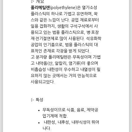
▷ 개요
폴리에틸렌
(
polyethylene
)은 열가소성
플라스틱의 하나로 가볍고 유연하며, 왁
스와 같은 느낌이 난다. 공업 재료로부터
일용 잡화까지, 생활의 구석구석에서 사
용되고 있는 범용 플라스틱으로, 병·포장
재·전기절연체로 많이 사용된다. 석유화학
공업의 인기품으로, 범용 플라스틱의 대
표적인 존재로 각광을 받게 되었다.
고 분자량 폴리에틸렌은 무독성이며 가볍
고 내약품(산, 알칼리, 염기류)이 좋으며
비흡습성 내한성이 우수하고 내열성이 필
요하지 않는 곳에서는 거의 만능적으로
사용되고있다.
▷ 특성
무독성이므로 식품, 음료, 제약공
업기계에 적합.
내한성, 내후성, 내부식성이 뛰어
나다.