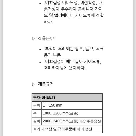
미끄럼성 내마모성, 비접착성, 내
충격성이 우수하여 콘베니어 가이
드 및 엘리베이터 가이드류에 적합
하다.
▷ 적용분야
부식이 우려되는 펌프, 밸브, 콕크
등의 부품
미끄럼성이 매우 높아 가이드류,
호피라이닝에 용이하다.
▷ 제품규격
판재(SHEET)
두께
1 ~ 150 mm
폭
1000, 1200 mm(표준)
길이
2000, 2400 mm(표준)이상 주문생산
※기타 색상 및 규격주문에 따라 생산